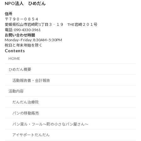
NPO法人 ひめだん
住所
〒７９０－０８５４
愛媛県松山市岩崎町1丁目３‐１９ THE岩崎２０１号
電話: 090-4330-3961
お問い合わせ時間
Monday–Friday: 8:30AM–5:30PM
祝日と年末年始を除く
Contents
HOME
ひめだん概要
活動報告書・会計報告
活動内容
だんだん治療院
パンの移動販売
パン窯ル・フール～町の小さなパン屋さん～
アイサポートだんだん