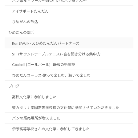
パン窯ル・フール～町の小さなパン屋さん～
アイサポートだんだん
ひめだんの部活
ひめだんの部活
Run&Walk - えひめだんだんパートナーズ
STT(サウンドテーブルテニス) - 音を聞き分ける集中力
Goalball (ゴールボール) - 静寂の格闘技
ひめだんコーラス-歌って楽しむ、聴いて楽しむ
ブログ
高校文化祭に参加しました
聖カタリナ学園高等学校様の文化祭に参加させていただきました
パンの販売場所が増えました
伊予高等学校さんの文化祭に参加してきました