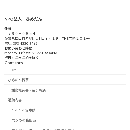
NPO法人 ひめだん
住所
〒７９０－０８５４
愛媛県松山市岩崎町1丁目３‐１９ THE岩崎２０１号
電話: 090-4330-3961
お問い合わせ時間
Monday–Friday: 8:30AM–5:30PM
祝日と年末年始を除く
Contents
HOME
ひめだん概要
活動報告書・会計報告
活動内容
だんだん治療院
パンの移動販売