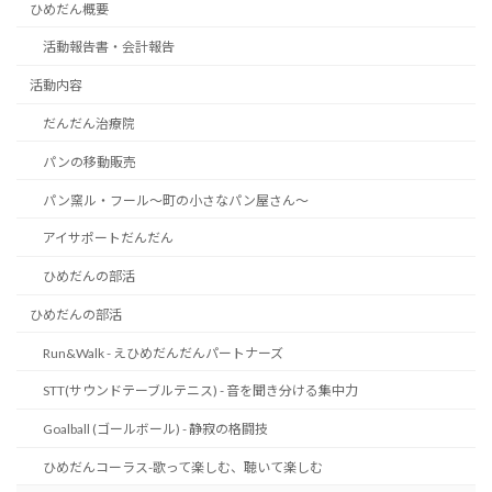
ひめだん概要
活動報告書・会計報告
活動内容
だんだん治療院
パンの移動販売
パン窯ル・フール～町の小さなパン屋さん～
アイサポートだんだん
ひめだんの部活
ひめだんの部活
Run&Walk - えひめだんだんパートナーズ
STT(サウンドテーブルテニス) - 音を聞き分ける集中力
Goalball (ゴールボール) - 静寂の格闘技
ひめだんコーラス-歌って楽しむ、聴いて楽しむ