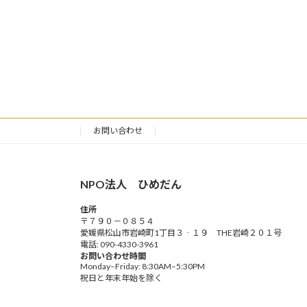
お問い合わせ
NPO法人 ひめだん
住所
〒７９０－０８５４
愛媛県松山市岩崎町1丁目３‐１９ THE岩崎２０１号
電話: 090-4330-3961
お問い合わせ時間
Monday–Friday: 8:30AM–5:30PM
祝日と年末年始を除く