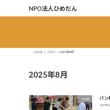
コ
ナ
NPO法人ひめだん
ン
ビ
テ
ゲ
ン
ー
ツ
シ
へ
ョ
ス
ン
キ
に
ッ
移
HOME
ブログ
2025年8月
プ
動
2025年8月
パン
未分類
2025年