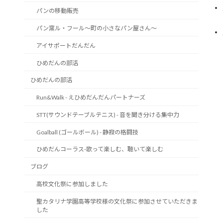
パンの移動販売
パン窯ル・フール～町の小さなパン屋さん～
アイサポートだんだん
ひめだんの部活
ひめだんの部活
Run&Walk - えひめだんだんパートナーズ
STT(サウンドテーブルテニス) - 音を聞き分ける集中力
Goalball (ゴールボール) - 静寂の格闘技
ひめだんコーラス-歌って楽しむ、聴いて楽しむ
ブログ
高校文化祭に参加しました
聖カタリナ学園高等学校様の文化祭に参加させていただきま
した