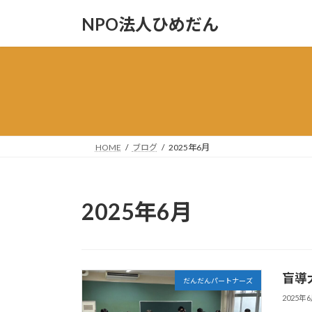
コ
ナ
NPO法人ひめだん
ン
ビ
テ
ゲ
ン
ー
ツ
シ
へ
ョ
ス
ン
キ
に
ッ
移
HOME
ブログ
2025年6月
プ
動
2025年6月
盲導
だんだんパートナーズ
2025年