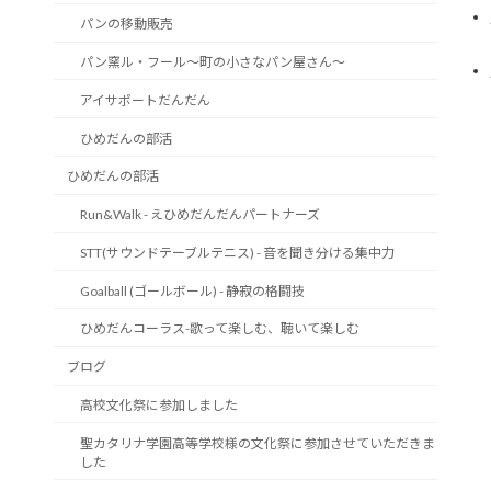
パンの移動販売
パン窯ル・フール～町の小さなパン屋さん～
アイサポートだんだん
ひめだんの部活
ひめだんの部活
Run&Walk - えひめだんだんパートナーズ
STT(サウンドテーブルテニス) - 音を聞き分ける集中力
Goalball (ゴールボール) - 静寂の格闘技
ひめだんコーラス-歌って楽しむ、聴いて楽しむ
ブログ
高校文化祭に参加しました
聖カタリナ学園高等学校様の文化祭に参加させていただきま
した