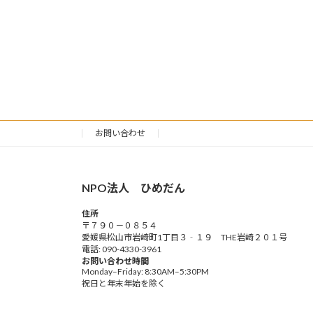
お問い合わせ
NPO法人 ひめだん
住所
〒７９０－０８５４
愛媛県松山市岩崎町1丁目３‐１９ THE岩崎２０１号
電話: 090-4330-3961
お問い合わせ時間
Monday–Friday: 8:30AM–5:30PM
祝日と年末年始を除く