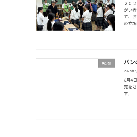
２０２
がい者
て、お
の立場
パン
未分類
2025年
6月4
売をさ
す。