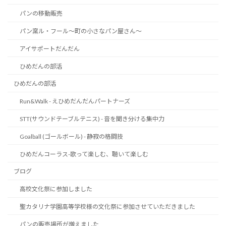
パンの移動販売
パン窯ル・フール～町の小さなパン屋さん～
アイサポートだんだん
ひめだんの部活
ひめだんの部活
Run&Walk - えひめだんだんパートナーズ
STT(サウンドテーブルテニス) - 音を聞き分ける集中力
Goalball (ゴールボール) - 静寂の格闘技
ひめだんコーラス-歌って楽しむ、聴いて楽しむ
ブログ
高校文化祭に参加しました
聖カタリナ学園高等学校様の文化祭に参加させていただきました
パンの販売場所が増えました