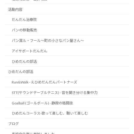
活動内容
だんだん治療院
パンの移動販売
パン窯ル・フール～町の小さなパン屋さん～
アイサポートだんだん
ひめだんの部活
ひめだんの部活
Run&Walk - えひめだんだんパートナーズ
STT(サウンドテーブルテニス) - 音を聞き分ける集中力
Goalball (ゴールボール) - 静寂の格闘技
ひめだんコーラス-歌って楽しむ、聴いて楽しむ
ブログ