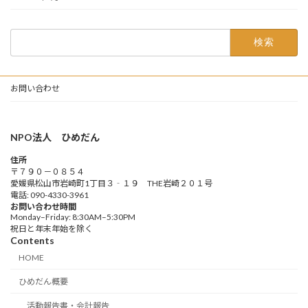
検
索:
お問い合わせ
NPO法人 ひめだん
住所
〒７９０－０８５４
愛媛県松山市岩崎町1丁目３‐１９ THE岩崎２０１号
電話: 090-4330-3961
お問い合わせ時間
Monday–Friday: 8:30AM–5:30PM
祝日と年末年始を除く
Contents
HOME
ひめだん概要
活動報告書・会計報告